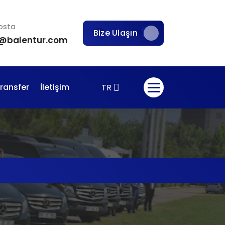
osta
Bize Ulaşın
o@balentur.com
Transfer
İletişim
TR