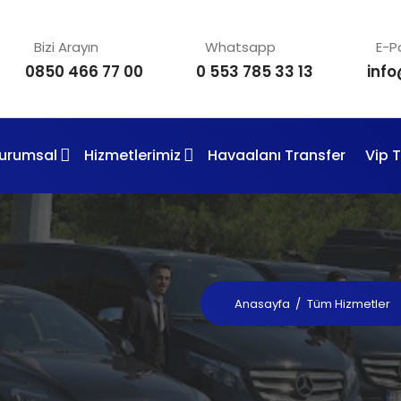
Bizi Arayın
Whatsapp
E-P
0850 466 77 00
0 553 785 33 13
inf
urumsal
Hizmetlerimiz
Havaalanı Transfer
Vip 
Anasayfa
/
Tüm Hizmetler