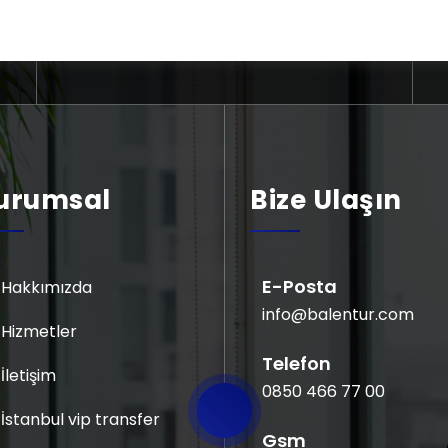
E-Posta
info@balentur.com
urumsal
Bize Ulaşın
E-Posta
Hakkımızda
info@balentur.com
Hizmetler
Telefon
İletişim
0850 466 77 00
İstanbul vip transfer
Gsm